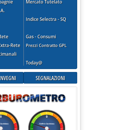
pagnie
Mercato Tutelato
.A.
Indice Selectra - SQ
Rete
Gas - Consumi
xtra-Rete
Prezzi Contratto GPL
timanali
Today@
CONVEGNI
SEGNALAZIONI