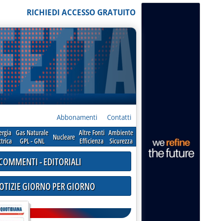
RICHIEDI ACCESSO GRATUITO
Abbonamenti
Contatti
ergia
Gas Naturale
Altre Fonti
Ambiente
Nucleare
ttrica
GPL - GNL
Efficienza
Sicurezza
COMMENTI - EDITORIALI
NOTIZIE GIORNO PER GIORNO