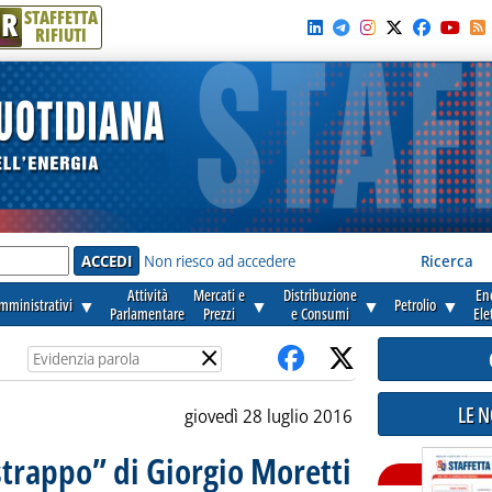
R
STAFFETTA
RIFIUTI
e'
Non riesco ad accedere
Ricerca
Attività
Mercati e
Distribuzione
En
amministrativi
▼
▼
▼
Petrolio
▼
Parlamentare
Prezzi
e Consumi
Ele
×
LE 
giovedì 28 luglio 2016
trappo” di Giorgio Moretti