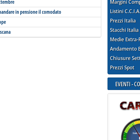
ettembre
Margini Com
Listini C.C.I.A
 mandare in pensione il comodato
Prezzi Italia
lope
Stacchi Italia
oscana
Medie Extra-
Andamento E
Chiusure Set
Prezzi Spot
EVENTI - 