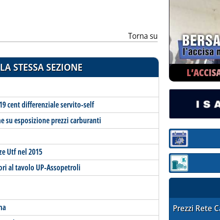
Torna su
LA STESSA SEZIONE
L’ACCIS
19 cent differenziale servito-self
ne su esposizione prezzi carburanti
Sezione:
ze Utf nel 2015
Sezione: quotaz
tori al tavolo UP-Assopetroli
ana
STAFFETTA PRE
Prezzi Rete 