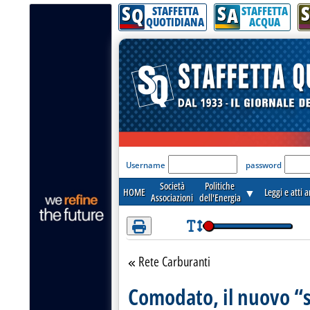
S
S
S
Attenzione! Esegui l'accesso per lèggere interamente la notizia.
Q
A
STAFFETTA
STAFFETTA
QUOTIDIANA
ACQUA
'Modulo Login per acceder
Username
password
Società
Politiche
HOME
▼
Leggi e atti 
Associazioni
dell'Energia
Rete Carburanti
Torna alla sezione
Comodato, il nuovo “s