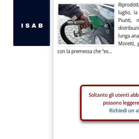
Riprodot
luglio, l
Piunti, 
distribu
lunga anal
Moretti, 
con la premessa che “es...
Soltanto gli
utenti abb
possono leggere 
Richiedi un 