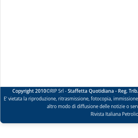
Copyright 2010
©RIP Srl -
Staffetta Quotidiana - Reg. Tri
E' vietata la riproduzione, ritrasmissione, fotocopia, immissione 
altro modo di diffusione delle notizie o ser
Rivista Italiana Petrol