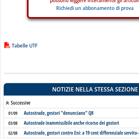
possono leggere interamente gli articoli
Richiedi un abbonamento di prova
Lista allegati PDF alla notizia
Tabelle UTF
NOTIZIE NELLA STESSA SEZIONE
Successive
Autostrade, gestori "denunciano" Q8
01/09
Autostrade inammissibile anche ricorso dei gestori
03/08
Autostrade, gestori contro Eni: a 19 cent differenziale servito-
02/08