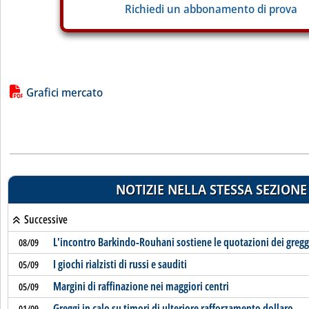
Richiedi un abbonamento di prova
Lista allegati PDF alla notizia
Grafici mercato
NOTIZIE NELLA STESSA SEZIONE
Successive
L'incontro Barkindo-Rouhani sostiene le quotazioni dei gregg
08/09
I giochi rialzisti di russi e sauditi
05/09
Margini di raffinazione nei maggiori centri
05/09
Greggi in calo su timori di ulteriore rafforzamento dollaro
01/09