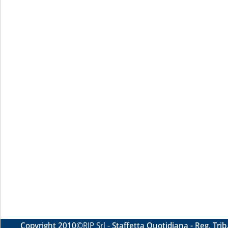
Copyright 2010
©RIP Srl -
Staffetta Quotidiana - Reg. Tri