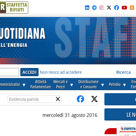
R
STAFFETTA
RIFIUTI
e'
Non riesco ad accedere
Ricerca
Attività
Mercati e
Distribuzione
En
amministrativi
▼
▼
▼
Petrolio
▼
Parlamentare
Prezzi
e Consumi
Ele
×
LE 
mercoledì 31 agosto 2016