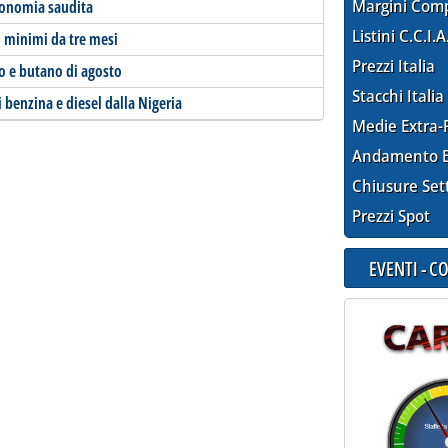
Margini Com
conomia saudita
Listini C.C.I.A
i minimi da tre mesi
Prezzi Italia
o e butano di agosto
Stacchi Italia
 benzina e diesel dalla Nigeria
Medie Extra-
Andamento E
Chiusure Set
Prezzi Spot
EVENTI - 