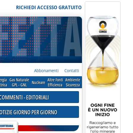
RICHIEDI ACCESSO GRATUITO
Abbonamenti
Contatti
ergia
Gas Naturale
Altre Fonti
Ambiente
Nucleare
ttrica
GPL - GNL
Efficienza
Sicurezza
COMMENTI - EDITORIALI
NOTIZIE GIORNO PER GIORNO