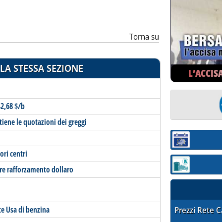
Torna su
LA STESSA SEZIONE
L’ACCIS
42,68 $/b
iene le quotazioni dei greggi
Sezione:
ori centri
Sezione: quotaz
iore rafforzamento dollaro
te Usa di benzina
STAFFETTA PRE
Prezzi Rete 