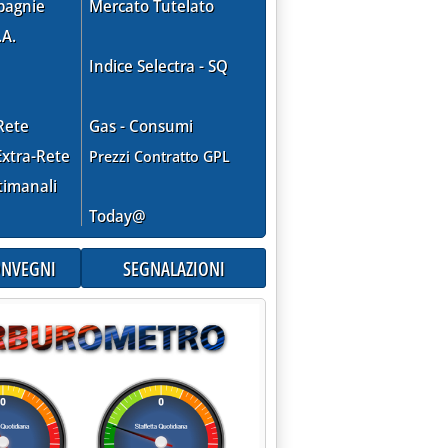
pagnie
Mercato Tutelato
.A.
Indice Selectra - SQ
Rete
Gas - Consumi
xtra-Rete
Prezzi Contratto GPL
timanali
Today@
CONVEGNI
SEGNALAZIONI