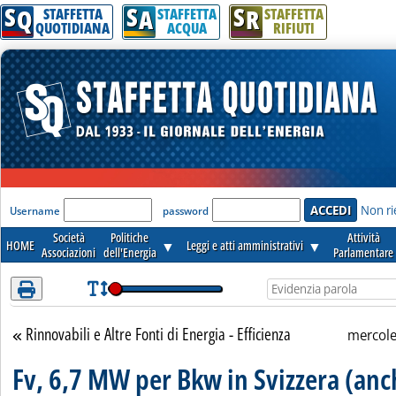
S
S
S
Attenzione! Esegui l'accesso per lèggere interamente la notizia.
Q
A
R
STAFFETTA
STAFFETTA
STAFFETTA
QUOTIDIANA
ACQUA
RIFIUTI
'Modulo Login per accedere'
Non ri
Username
password
Società
Politiche
Attività
HOME
▼
Leggi e atti amministrativi
▼
Associazioni
dell'Energia
Parlamentare
Rinnovabili e Altre Fonti di Energia - Efficienza
Torna alla sezione
mercole
Fv, 6,7 MW per Bkw in Svizzera (anc