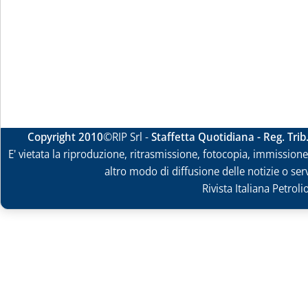
Copyright 2010
©RIP Srl -
Staffetta Quotidiana - Reg. Tri
E' vietata la riproduzione, ritrasmissione, fotocopia, immissione 
altro modo di diffusione delle notizie o ser
Rivista Italiana Petrol