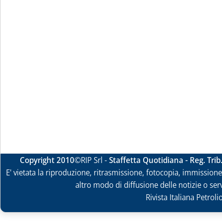
Copyright 2010
©RIP Srl -
Staffetta Quotidiana - Reg. Tri
E' vietata la riproduzione, ritrasmissione, fotocopia, immissione 
altro modo di diffusione delle notizie o ser
Rivista Italiana Petrol