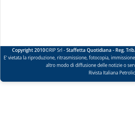
Copyright 2010
©RIP Srl -
Staffetta Quotidiana - Reg. Tri
E' vietata la riproduzione, ritrasmissione, fotocopia, immissione 
altro modo di diffusione delle notizie o ser
Rivista Italiana Petrol