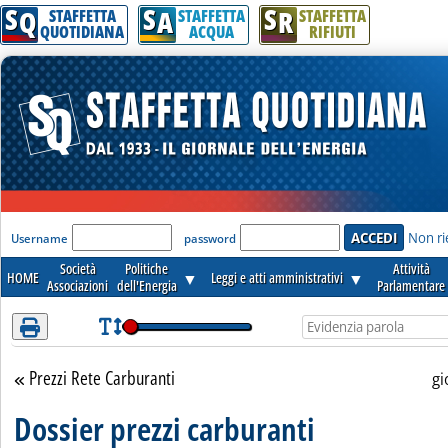
S
S
S
Attenzione! Esegui l'accesso per lèggere interamente la notizia.
Q
A
R
STAFFETTA
STAFFETTA
STAFFETTA
QUOTIDIANA
ACQUA
RIFIUTI
'Modulo Login per accedere'
Non ri
Username
password
Società
Politiche
Attività
HOME
▼
Leggi e atti amministrativi
▼
Associazioni
dell'Energia
Parlamentare
Prezzi Rete Carburanti
Torna alla sezione
gi
Dossier prezzi carburanti