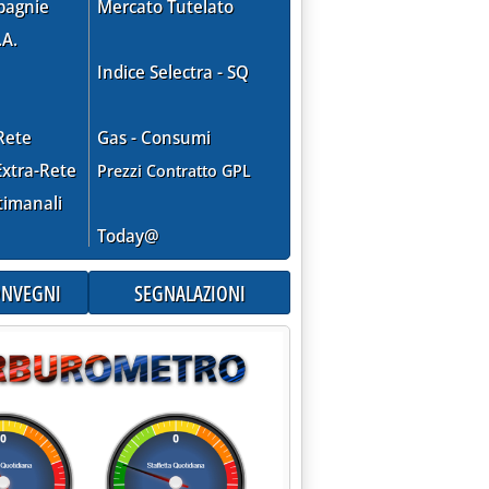
pagnie
Mercato Tutelato
.A.
Indice Selectra - SQ
Rete
Gas - Consumi
xtra-Rete
Prezzi Contratto GPL
timanali
Today@
CONVEGNI
SEGNALAZIONI