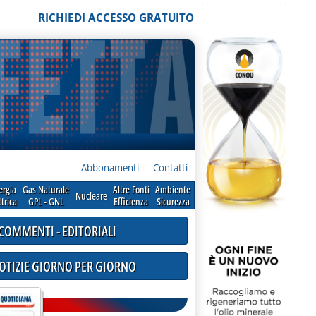
RICHIEDI ACCESSO GRATUITO
Abbonamenti
Contatti
ergia
Gas Naturale
Altre Fonti
Ambiente
Nucleare
ttrica
GPL - GNL
Efficienza
Sicurezza
COMMENTI - EDITORIALI
NOTIZIE GIORNO PER GIORNO