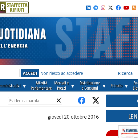
R
STAFFETTA
RIFIUTI
e'
Non riesco ad accedere
Ricerca
Attività
Mercati e
Distribuzione
En
amministrativi
▼
▼
▼
Petrolio
▼
Parlamentare
Prezzi
e Consumi
Ele
×
LE 
giovedì 20 ottobre 2016