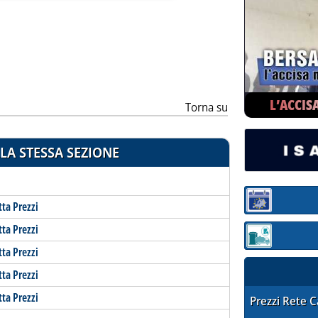
ia
L’ACCIS
Torna su
LA STESSA SEZIONE
Sezione:
tta Prezzi
tta Prezzi
Sezione: quotaz
tta Prezzi
tta Prezzi
tta Prezzi
STAFFETTA PRE
Prezzi Rete 