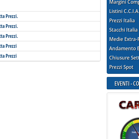
Margini Com
Listini C.C.I.A
tta Prezzi.
Prezzi Italia
tta Prezzi.
Stacchi Italia
tta Prezzi.
Medie Extra-
tta Prezzi
Andamento E
tta Prezzi
Chiusure Set
Prezzi Spot
EVENTI - 