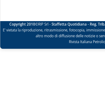
Copyright 2010
©RIP Srl -
Staffetta Quotidiana - Reg. Tri
E' vietata la riproduzione, ritrasmissione, fotocopia, immissione 
altro modo di diffusione delle notizie o ser
Rivista Italiana Petrol