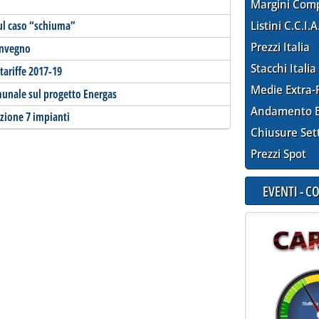
Margini Com
sul caso “schiuma”
Listini C.C.I.A
Prezzi Italia
onvegno
Stacchi Italia
tariffe 2017-19
Medie Extra-
unale sul progetto Energas
Andamento E
azione 7 impianti
Chiusure Set
Prezzi Spot
EVENTI - 