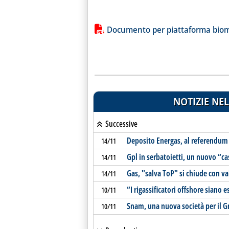
Lista allegati PDF alla notiz
Documento per piattaforma bio
NOTIZIE NEL
Successive
Deposito Energas, al referendum 
14/11
Gpl in serbatoietti, un nuovo “ca
14/11
Gas, "salva ToP" si chiude con va
14/11
“I rigassificatori offshore siano 
10/11
Snam, una nuova società per il G
10/11