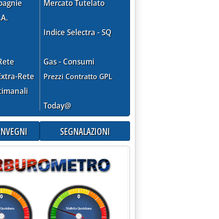
pagnie
Mercato Tutelato
.A.
Indice Selectra - SQ
Rete
Gas - Consumi
xtra-Rete
Prezzi Contratto GPL
timanali
Today@
CONVEGNI
SEGNALAZIONI