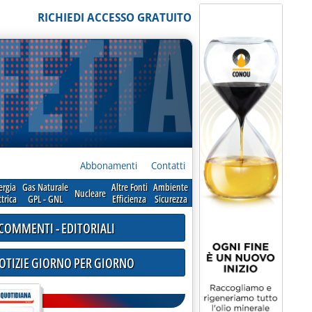
RICHIEDI ACCESSO GRATUITO
Abbonamenti
Contatti
ergia
Gas Naturale
Altre Fonti
Ambiente
Nucleare
ttrica
GPL - GNL
Efficienza
Sicurezza
COMMENTI - EDITORIALI
NOTIZIE GIORNO PER GIORNO