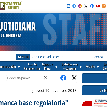
R
STAFFETTA
RIFIUTI
e'
Non riesco ad accedere
Ricerca
Attività
Mercati e
Distribuzione
En
amministrativi
▼
▼
▼
Petrolio
▼
Parlamentare
Prezzi
e Consumi
Ele
×
LE 
giovedì 10 novembre 2016
 manca base regolatoria"