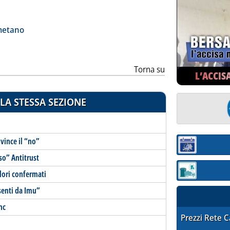
ia
metano
Torna su
L’ACCIS
LA STESSA SEZIONE
vince il “no”
Sezione:
so” Antitrust
lori confermati
Sezione: quotaz
esenti da Imu”
nc
STAFFETTA PRE
Prezzi Rete 