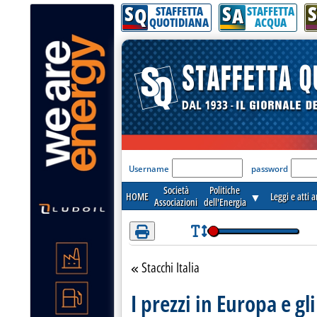
S
S
S
Attenzione! Esegui l'accesso per lèggere interamente la notizia.
Q
A
STAFFETTA
STAFFETTA
QUOTIDIANA
ACQUA
'Modulo Login per acceder
Username
password
Società
Politiche
HOME
▼
Leggi e atti 
Associazioni
dell'Energia
Stacchi Italia
Torna alla sezione
I prezzi in Europa e gli