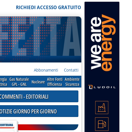
RICHIEDI ACCESSO GRATUITO
Abbonamenti
Contatti
ergia
Gas Naturale
Altre Fonti
Ambiente
Nucleare
ttrica
GPL - GNL
Efficienza
Sicurezza
COMMENTI - EDITORIALI
NOTIZIE GIORNO PER GIORNO