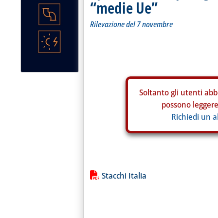
“medie Ue”
Rilevazione del 7 novembre
Soltanto gli
utenti abb
possono leggere 
Richiedi un 
Lista allegati PDF alla notiz
Stacchi Italia