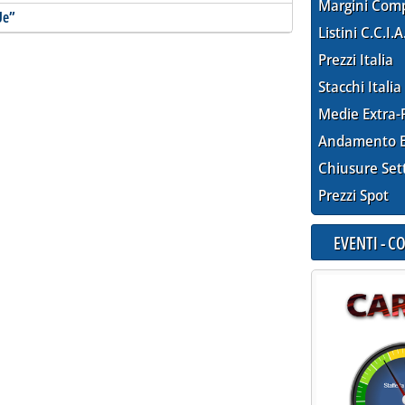
Margini Com
Ue”
Listini C.C.I.A
Prezzi Italia
Stacchi Italia
Medie Extra-
Andamento E
Chiusure Set
Prezzi Spot
EVENTI - 