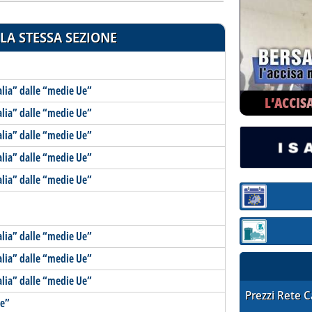
LA STESSA SEZIONE
Italia” dalle “medie Ue”
L’ACCIS
Italia” dalle “medie Ue”
Italia” dalle “medie Ue”
Italia” dalle “medie Ue”
Italia” dalle “medie Ue”
Sezione:
Italia” dalle “medie Ue”
Sezione: quotaz
Italia” dalle “medie Ue”
Italia” dalle “medie Ue”
STAFFETTA PRE
Prezzi Rete 
Ue”