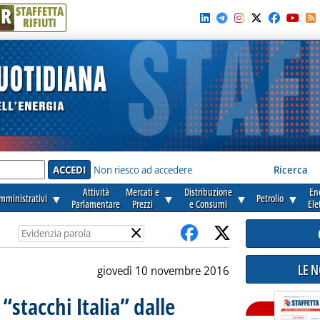
R
STAFFETTA
RIFIUTI
e'
Non riesco ad accedere
Ricerca
Attività
Mercati e
Distribuzione
En
amministrativi
▼
▼
▼
Petrolio
▼
Parlamentare
Prezzi
e Consumi
Ele
×
LE 
giovedì 10 novembre 2016
 “stacchi Italia” dalle