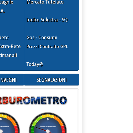
pagnie
Mercato Tutelato
.A.
Indice Selectra - SQ
Rete
Gas - Consumi
xtra-Rete
Prezzi Contratto GPL
timanali
Today@
CONVEGNI
SEGNALAZIONI