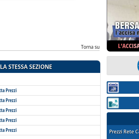
ia
L’ACCIS
Torna su
LA STESSA SEZIONE
Sezione:
tta Prezzi
tta Prezzi
Sezione: quotaz
tta Prezzi
tta Prezzi
tta Prezzi
STAFFETTA PRE
Prezzi Rete 