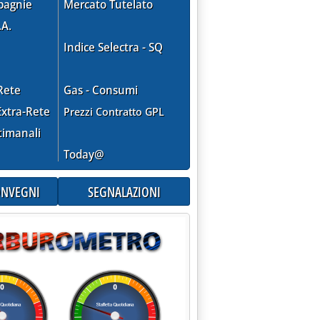
pagnie
Mercato Tutelato
.A.
Indice Selectra - SQ
Rete
Gas - Consumi
xtra-Rete
Prezzi Contratto GPL
timanali
Today@
CONVEGNI
SEGNALAZIONI