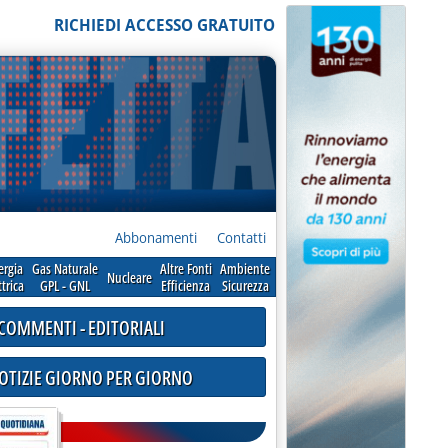
RICHIEDI ACCESSO GRATUITO
Abbonamenti
Contatti
ergia
Gas Naturale
Altre Fonti
Ambiente
Nucleare
ttrica
GPL - GNL
Efficienza
Sicurezza
COMMENTI - EDITORIALI
NOTIZIE GIORNO PER GIORNO