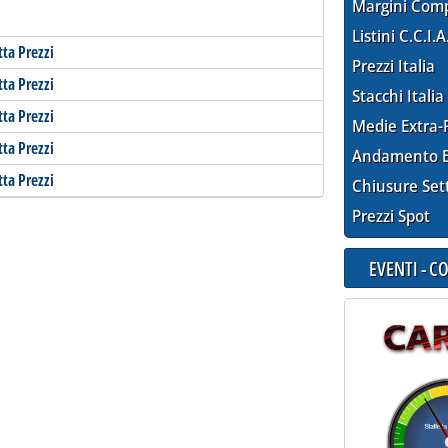
Margini Com
Listini C.C.I.A
tta Prezzi
Prezzi Italia
tta Prezzi
Stacchi Italia
tta Prezzi
Medie Extra-
tta Prezzi
Andamento E
tta Prezzi
Chiusure Set
Prezzi Spot
EVENTI - 