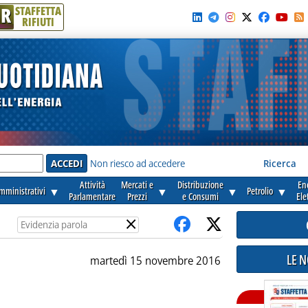
R
STAFFETTA
RIFIUTI
e'
Non riesco ad accedere
Ricerca
Attività
Mercati e
Distribuzione
En
amministrativi
▼
▼
▼
Petrolio
▼
Parlamentare
Prezzi
e Consumi
Ele
×
LE 
martedì 15 novembre 2016