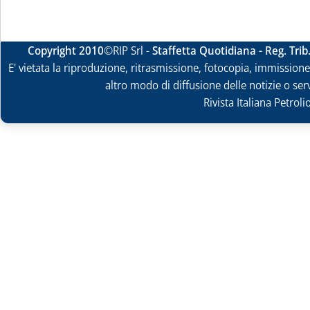
Copyright 2010
©RIP Srl -
Staffetta Quotidiana - Reg. Tri
E' vietata la riproduzione, ritrasmissione, fotocopia, immissione 
altro modo di diffusione delle notizie o ser
Rivista Italiana Petrol