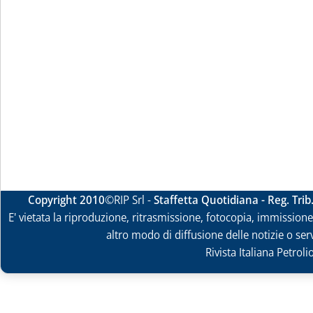
Copyright 2010
©RIP Srl -
Staffetta Quotidiana - Reg. Tri
E' vietata la riproduzione, ritrasmissione, fotocopia, immissione 
altro modo di diffusione delle notizie o ser
Rivista Italiana Petrol