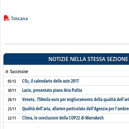
Lista allegati PDF alla notizia
Toscana
NOTIZIE NELLA STESSA SEZIONE
Successive
CO
, il calendario delle aste 2017
05/12
2
Lazio, presentato piano Aria Pulita
30/11
Veneto, 750mila euro per miglioramento della qualità dell'ar
28/11
Qualità dell'aria, allarme particolato dell'Agenzia per l'ambi
23/11
Clima, le conclusioni della COP22 di Marrakech
22/11