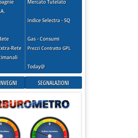
pagnie
Mercato Tutelato
.A.
Indice Selectra - SQ
Rete
Gas - Consumi
xtra-Rete
Prezzi Contratto GPL
timanali
Today@
CONVEGNI
SEGNALAZIONI