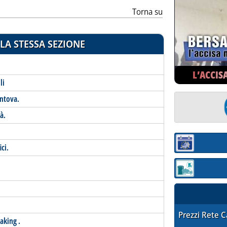
Torna su
LA STESSA SEZIONE
L’ACCIS
li
antova.
à.
Sezione:
ci.
Sezione: quotaz
STAFFETTA PRE
Prezzi Rete 
aking .