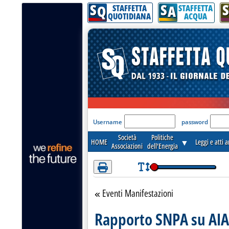
S
S
S
Attenzione! Esegui l'accesso per lèggere interamente la notizia.
Q
A
STAFFETTA
STAFFETTA
QUOTIDIANA
ACQUA
'Modulo Login per acceder
Username
password
Società
Politiche
HOME
▼
Leggi e atti 
Associazioni
dell'Energia
Eventi Manifestazioni
Torna alla sezione
Rapporto SNPA su AI