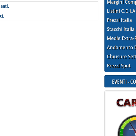
Margini Com
ianti.
Listini C.C.I.A
ci.
Prezzi Italia
Stacchi Italia
Medie Extra-
Andamento E
Chiusure Set
Prezzi Spot
EVENTI - 