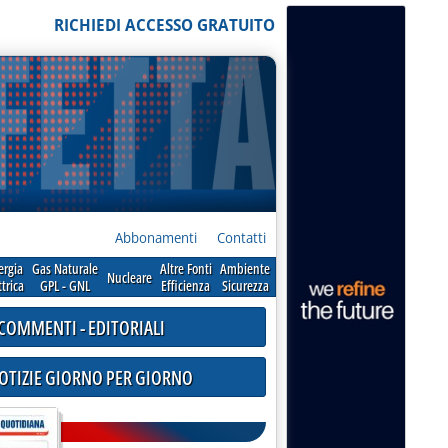
RICHIEDI ACCESSO GRATUITO
Abbonamenti
Contatti
ergia
Gas Naturale
Altre Fonti
Ambiente
Nucleare
ttrica
GPL - GNL
Efficienza
Sicurezza
COMMENTI - EDITORIALI
NOTIZIE GIORNO PER GIORNO