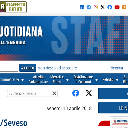
R
STAFFETTA
RIFIUTI
e'
Non riesco ad accedere
Ricerca
Attività
Mercati e
Distribuzione
En
amministrativi
▼
▼
▼
Petrolio
▼
Parlamentare
Prezzi
e Consumi
Ele
×
LE 
venerdì 13 aprile 2018
A/Seveso