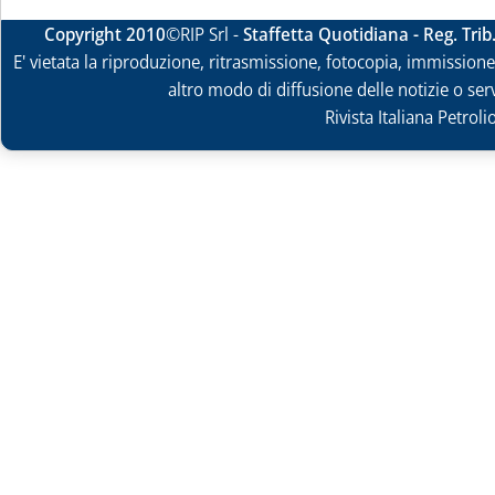
Copyright 2010
©RIP Srl -
Staffetta Quotidiana - Reg. Tri
E' vietata la riproduzione, ritrasmissione, fotocopia, immissione 
altro modo di diffusione delle notizie o ser
Rivista Italiana Petrol