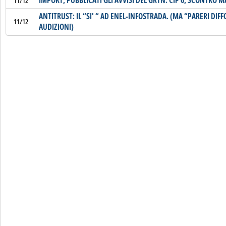
IMPORT, PUBBLICATI GLI AVVISI DEL GRTN. CIP 6, SCONTRO M
11/12
ANTITRUST: IL “SI' “ AD ENEL-INFOSTRADA. (MA “PARERI DIFF
11/12
AUDIZIONI)