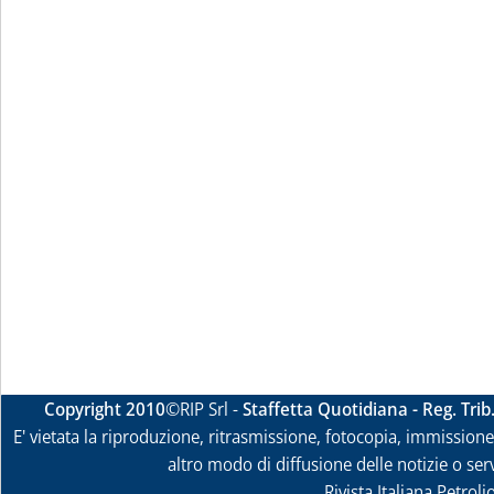
Copyright 2010
©RIP Srl -
Staffetta Quotidiana - Reg. Tri
E' vietata la riproduzione, ritrasmissione, fotocopia, immissione 
altro modo di diffusione delle notizie o ser
Rivista Italiana Petrol