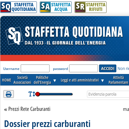
S
S
S
Attenzione! Esegui l'accesso per lèggere interamente la notizia.
Q
A
R
STAFFETTA
STAFFETTA
STAFFETTA
QUOTIDIANA
ACQUA
RIFIUTI
'Modulo Login per accedere'
Non ri
Username
password
Società
Politiche
Attività
HOME
▼
Leggi e atti amministrativi
▼
Associazioni
dell'Energia
Parlamentare
Prezzi Rete Carburanti
Torna alla sezione
ma
Dossier prezzi carburanti