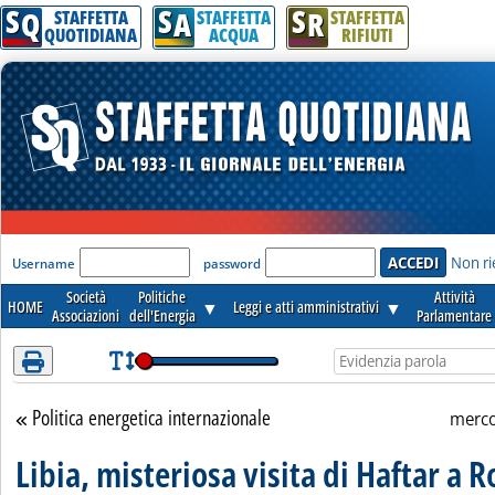
S
S
S
Attenzione! Esegui l'accesso per lèggere interamente la notizia.
Q
A
R
STAFFETTA
STAFFETTA
STAFFETTA
QUOTIDIANA
ACQUA
RIFIUTI
'Modulo Login per accedere'
Non ri
Username
password
Società
Politiche
Attività
HOME
▼
Leggi e atti amministrativi
▼
Associazioni
dell'Energia
Parlamentare
Politica energetica internazionale
Torna alla sezione
merco
Libia, misteriosa visita di Haftar a 