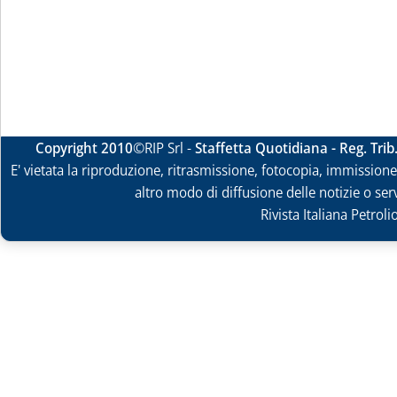
Copyright 2010
©RIP Srl -
Staffetta Quotidiana - Reg. Tri
E' vietata la riproduzione, ritrasmissione, fotocopia, immissione 
altro modo di diffusione delle notizie o ser
Rivista Italiana Petrol