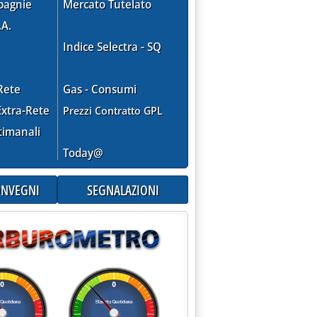
pagnie
Mercato Tutelato
.A.
Indice Selectra - SQ
Rete
Gas - Consumi
xtra-Rete
Prezzi Contratto GPL
timanali
Today@
CONVEGNI
SEGNALAZIONI