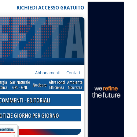
RICHIEDI ACCESSO GRATUITO
Abbonamenti
Contatti
ergia
Gas Naturale
Altre Fonti
Ambiente
Nucleare
ttrica
GPL - GNL
Efficienza
Sicurezza
COMMENTI - EDITORIALI
NOTIZIE GIORNO PER GIORNO