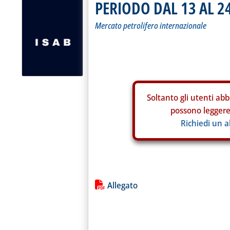
PERIODO DAL 13 AL 2
Mercato petrolifero internazionale
Soltanto gli
utenti abb
possono leggere 
Richiedi un 
Lista allegati PDF alla notiz
Allegato