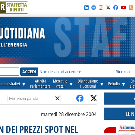
R
STAFFETTA
RIFIUTI
e'
Non riesco ad accedere
Ricerca
Attività
Mercati e
Distribuzione
En
amministrativi
▼
▼
▼
Petrolio
▼
Parlamentare
Prezzi
e Consumi
Ele
×
LE 
martedì 28 dicembre 2004
 DEI PREZZI SPOT NEL