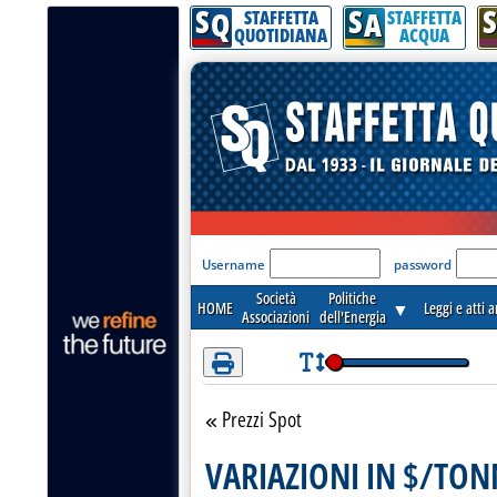
S
S
S
Attenzione! Esegui l'accesso per lèggere interamente la notizia.
Q
A
STAFFETTA
STAFFETTA
QUOTIDIANA
ACQUA
'Modulo Login per acceder
Username
password
Società
Politiche
HOME
▼
Leggi e atti 
Associazioni
dell'Energia
Prezzi Spot
Torna alla sezione
VARIAZIONI IN $/TONN