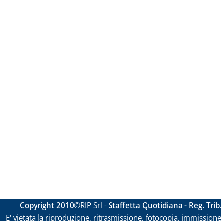
Copyright 2010
©RIP Srl -
Staffetta Quotidiana - Reg. Tri
E' vietata la riproduzione, ritrasmissione, fotocopia, immissione 