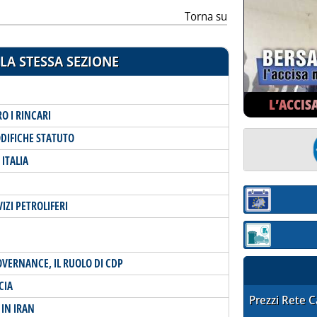
Torna su
LA STESSA SEZIONE
L’ACCIS
O I RINCARI
DIFICHE STATUTO
ITALIA
Sezione:
IZI PETROLIFERI
Sezione: quotaz
GOVERNANCE, IL RUOLO DI CDP
CIA
STAFFETTA PRE
Prezzi Rete 
 IN IRAN