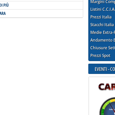
Margini Com
I PIÙ
Listini C.C.I.A
GARA
Prezzi Italia
Stacchi Italia
Medie Extra-
Andamento E
Chiusure Set
Prezzi Spot
EVENTI - 