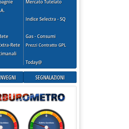
pagnie
Mercato Tutelato
.A.
Indice Selectra - SQ
Rete
Gas - Consumi
xtra-Rete
Prezzi Contratto GPL
timanali
Today@
CONVEGNI
SEGNALAZIONI