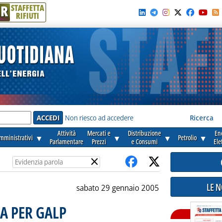
R
STAFFETTA
RIFIUTI
e'
Non riesco ad accedere
Ricerca
Attività
Mercati e
Distribuzione
En
amministrativi
▼
▼
▼
Petrolio
▼
Parlamentare
Prezzi
e Consumi
Ele
×
LE 
sabato 29 gennaio 2005
A PER GALP