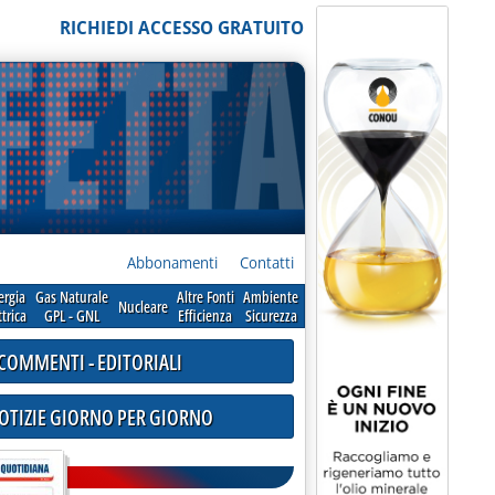
RICHIEDI ACCESSO GRATUITO
Abbonamenti
Contatti
ergia
Gas Naturale
Altre Fonti
Ambiente
Nucleare
ttrica
GPL - GNL
Efficienza
Sicurezza
COMMENTI - EDITORIALI
NOTIZIE GIORNO PER GIORNO