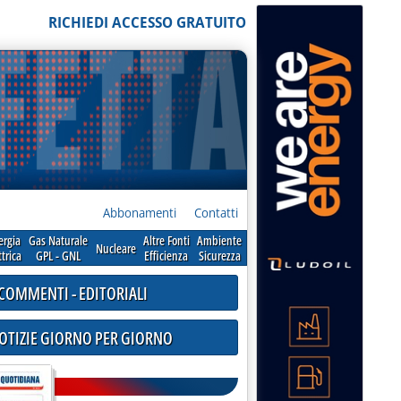
RICHIEDI ACCESSO GRATUITO
Abbonamenti
Contatti
ergia
Gas Naturale
Altre Fonti
Ambiente
Nucleare
ttrica
GPL - GNL
Efficienza
Sicurezza
COMMENTI - EDITORIALI
NOTIZIE GIORNO PER GIORNO