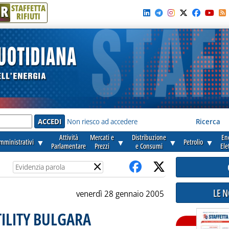
R
STAFFETTA
RIFIUTI
e'
Non riesco ad accedere
Ricerca
Attività
Mercati e
Distribuzione
En
amministrativi
▼
▼
▼
Petrolio
▼
Parlamentare
Prezzi
e Consumi
Ele
×
LE 
venerdì 28 gennaio 2005
ILITY BULGARA