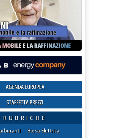
A MOBILE E LA RAFFINAZIONE
AGENDA EUROPEA
STAFFETTA PREZZI
ioni praticate dalle compagnie sul mercato extra-rete
RUBRICHE
ZZI - quotazioni praticate dalle compagnie sul mercato extra
AGENDA EUROPEA
Carburanti
Borsa Elettrica