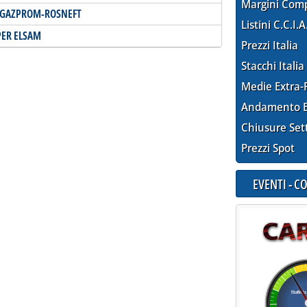
Margini Com
A GAZPROM-ROSNEFT
Listini C.C.I.A
PER ELSAM
Prezzi Italia
Stacchi Italia
Medie Extra-
Andamento E
Chiusure Set
Prezzi Spot
EVENTI - 