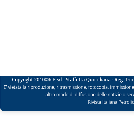
Copyright 2010
©RIP Srl -
Staffetta Quotidiana - Reg. Tri
E' vietata la riproduzione, ritrasmissione, fotocopia, immissione 
altro modo di diffusione delle notizie o ser
Rivista Italiana Petrol