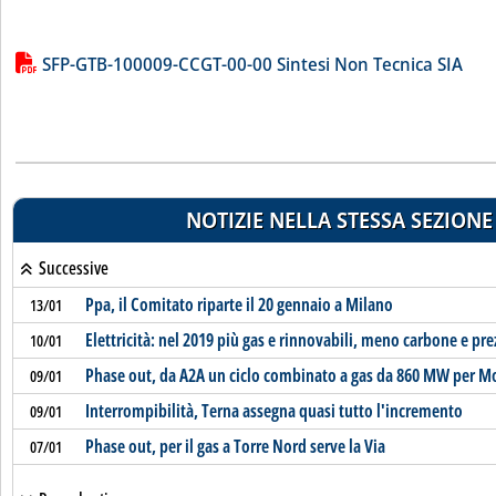
Lista allegati PDF alla notizia
SFP-GTB-100009-CCGT-00-00 Sintesi Non Tecnica SIA
NOTIZIE NELLA STESSA SEZIONE
Successive
Ppa, il Comitato riparte il 20 gennaio a Milano
13/01
Elettricità: nel 2019 più gas e rinnovabili, meno carbone e pre
10/01
Phase out, da A2A un ciclo combinato a gas da 860 MW per M
09/01
Interrompibilità, Terna assegna quasi tutto l'incremento
09/01
Phase out, per il gas a Torre Nord serve la Via
07/01