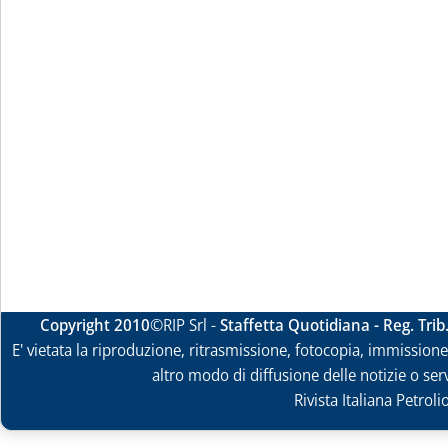
Copyright 2010
©RIP Srl -
Staffetta Quotidiana - Reg. Tri
E' vietata la riproduzione, ritrasmissione, fotocopia, immissione 
altro modo di diffusione delle notizie o ser
Rivista Italiana Petrol