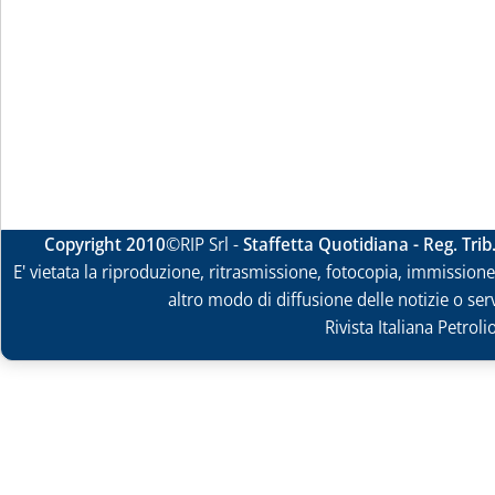
Copyright 2010
©RIP Srl -
Staffetta Quotidiana - Reg. Tri
E' vietata la riproduzione, ritrasmissione, fotocopia, immissione 
altro modo di diffusione delle notizie o ser
Rivista Italiana Petrol