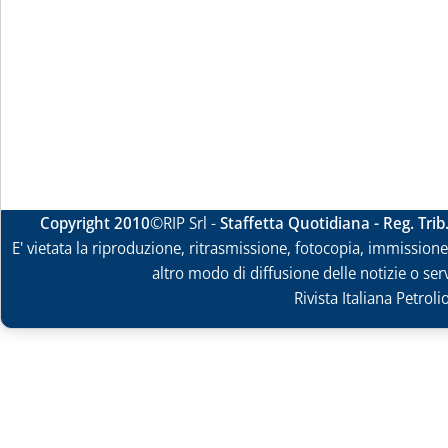
Copyright 2010
©RIP Srl -
Staffetta Quotidiana - Reg. Tri
E' vietata la riproduzione, ritrasmissione, fotocopia, immissione 
altro modo di diffusione delle notizie o ser
Rivista Italiana Petrol