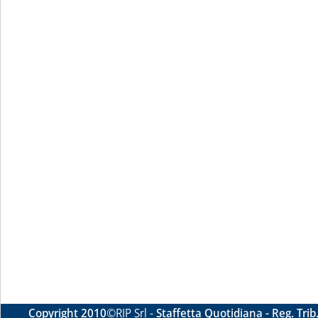
Copyright 2010
©RIP Srl -
Staffetta Quotidiana - Reg. Tri