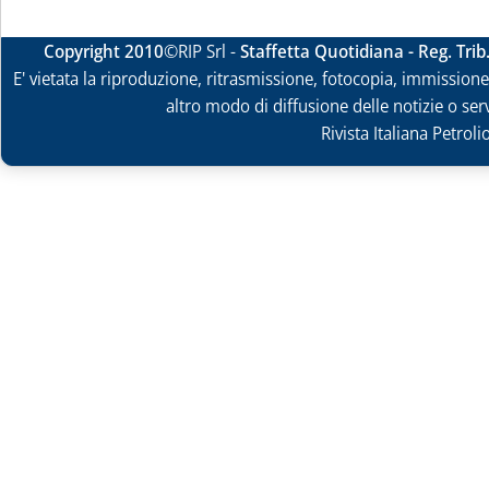
Copyright 2010
©RIP Srl -
Staffetta Quotidiana - Reg. Tri
E' vietata la riproduzione, ritrasmissione, fotocopia, immissione 
altro modo di diffusione delle notizie o ser
Rivista Italiana Petrol