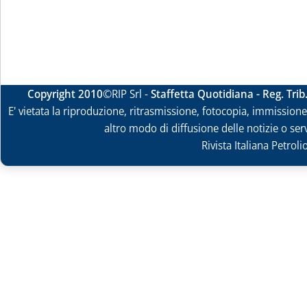
Copyright 2010
©RIP Srl -
Staffetta Quotidiana - Reg. Tri
E' vietata la riproduzione, ritrasmissione, fotocopia, immissione 
altro modo di diffusione delle notizie o ser
Rivista Italiana Petrol