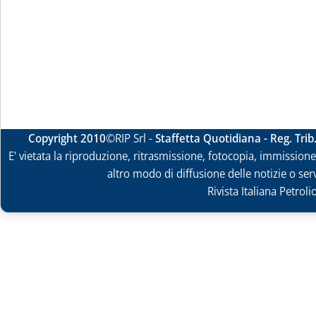
Copyright 2010
©RIP Srl -
Staffetta Quotidiana - Reg. Tri
E' vietata la riproduzione, ritrasmissione, fotocopia, immissione 
altro modo di diffusione delle notizie o ser
Rivista Italiana Petrol