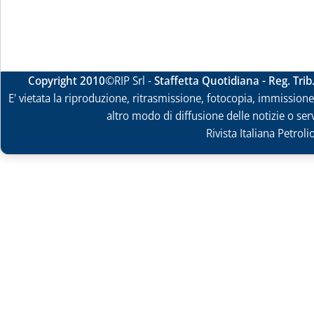
Copyright 2010
©RIP Srl -
Staffetta Quotidiana - Reg. Tri
E' vietata la riproduzione, ritrasmissione, fotocopia, immissione 
altro modo di diffusione delle notizie o ser
Rivista Italiana Petrol