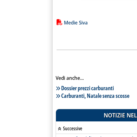
Lista allegati PDF alla notiz
Medie Siva
Vedi anche...
Lista notizie correlate
Dossier prezzi carburanti
Carburanti, Natale senza scosse
NOTIZIE NEL
Successive