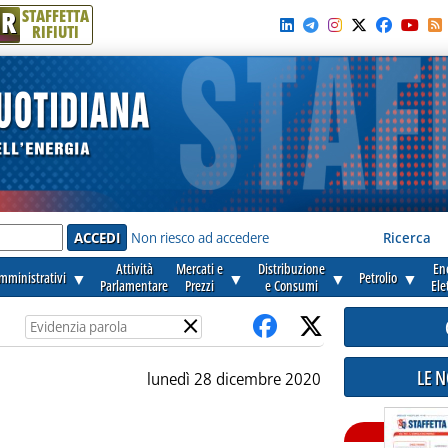
R
STAFFETTA
RIFIUTI
e'
Non riesco ad accedere
Ricerca
Attività
Mercati e
Distribuzione
En
amministrativi
▼
▼
▼
Petrolio
▼
Parlamentare
Prezzi
e Consumi
Ele
×
LE 
lunedì 28 dicembre 2020