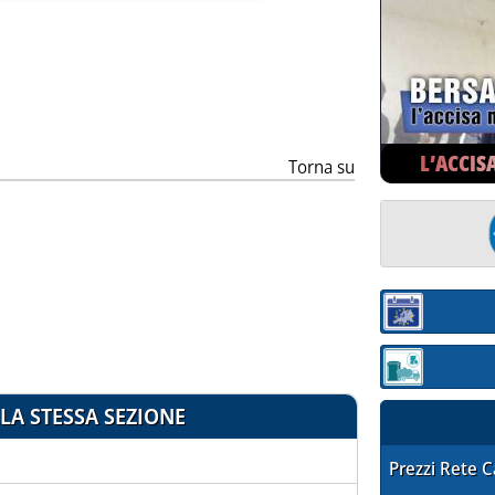
ia
L’ACCIS
Torna su
Sezione:
Sezione: quotaz
LA STESSA SEZIONE
STAFFETTA PRE
Prezzi Rete 