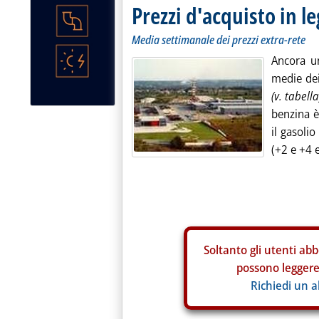
Prezzi d'acquisto in le
Media settimanale dei prezzi extra-rete
Ancora u
medie de
(v. tabella
benzina è
il gasolio
(+2 e +4 e
Soltanto gli
utenti abb
possono leggere 
Richiedi un 