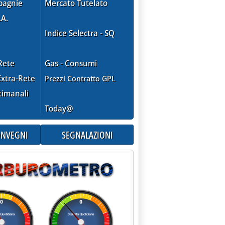
pagnie
Mercato Tutelato
.A.
Indice Selectra - SQ
Rete
Gas - Consumi
xtra-Rete
Prezzi Contratto GPL
timanali
Today@
CONVEGNI
SEGNALAZIONI