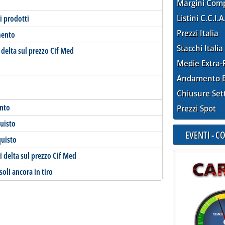
Margini Com
Listini C.C.I.A
i prodotti
Prezzi Italia
mento
Stacchi Italia
delta sul prezzo Cif Med
Medie Extra-
Andamento E
Chiusure Set
ento
Prezzi Spot
quisto
EVENTI - 
quisto
 delta sul prezzo Cif Med
oli ancora in tiro