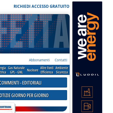
RICHIEDI ACCESSO GRATUITO
Abbonamenti
Contatti
ergia
Gas Naturale
Altre Fonti
Ambiente
Nucleare
ttrica
GPL - GNL
Efficienza
Sicurezza
COMMENTI - EDITORIALI
NOTIZIE GIORNO PER GIORNO