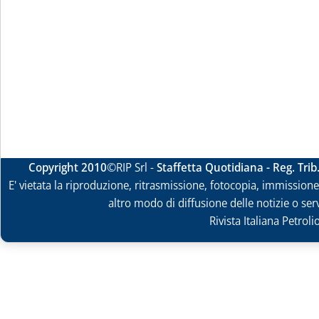
Copyright 2010
©RIP Srl -
Staffetta Quotidiana - Reg. Tri
E' vietata la riproduzione, ritrasmissione, fotocopia, immissione 
altro modo di diffusione delle notizie o ser
Rivista Italiana Petrol