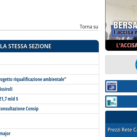
Torna su
L’ACCIS
LA STESSA SEZIONE
ogetto riqualificazione ambientale”
Sezione:
ssiroli
 21,7 mld $
Sezione: quotaz
 consultazione Consip
STAFFETTA PRE
Prezzi Rete 
 major