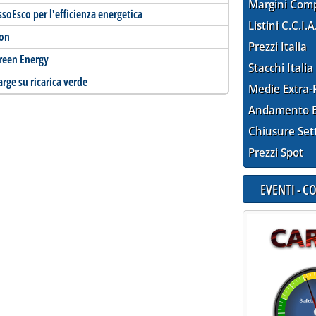
Margini Com
ssoEsco per l'efficienza energetica
Listini C.C.I.A
ron
Prezzi Italia
Green Energy
Stacchi Italia
arge su ricarica verde
Medie Extra-
Andamento E
Chiusure Set
Prezzi Spot
EVENTI - 