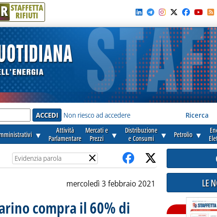
R
STAFFETTA
RIFIUTI
e'
Non riesco ad accedere
Ricerca
Attività
Mercati e
Distribuzione
En
amministrativi
▼
▼
▼
Petrolio
▼
Parlamentare
Prezzi
e Consumi
Ele
×
LE 
mercoledì 3 febbraio 2021
arino compra il 60% di