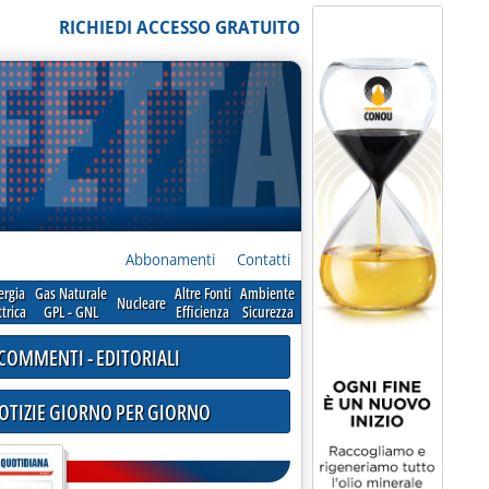
RICHIEDI ACCESSO GRATUITO
Abbonamenti
Contatti
ergia
Gas Naturale
Altre Fonti
Ambiente
Nucleare
ttrica
GPL - GNL
Efficienza
Sicurezza
COMMENTI - EDITORIALI
NOTIZIE GIORNO PER GIORNO