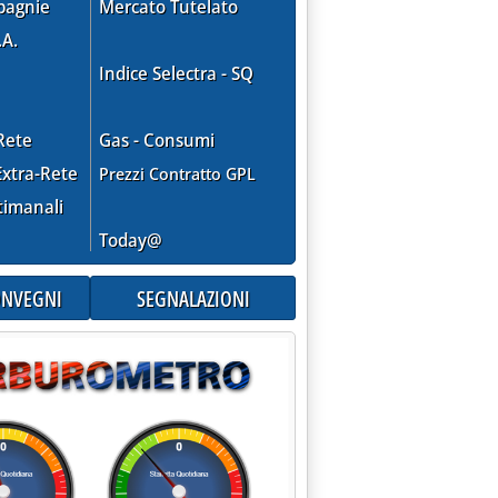
pagnie
Mercato Tutelato
.A.
Indice Selectra - SQ
Rete
Gas - Consumi
xtra-Rete
Prezzi Contratto GPL
timanali
Today@
CONVEGNI
SEGNALAZIONI