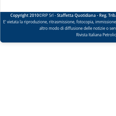
Copyright 2010
©RIP Srl -
Staffetta Quotidiana - Reg. Tri
E' vietata la riproduzione, ritrasmissione, fotocopia, immissione 
altro modo di diffusione delle notizie o ser
Rivista Italiana Petrol