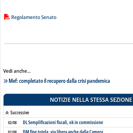
Lista allegati PDF alla notizia
Regolamento Senato
Vedi anche...
Lista notizie correlate
Mef: completato il recupero dalla crisi pandemica
NOTIZIE NELLA STESSA SEZIONE
Successive
DL Semplificazioni fiscali, ok in commissione
02/08
DM fine tutela, via libera anche dalla Camera
02/08