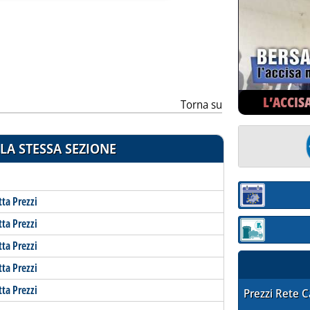
ia
L’ACCIS
Torna su
LA STESSA SEZIONE
Sezione:
tta Prezzi
tta Prezzi
Sezione: quotaz
tta Prezzi
tta Prezzi
tta Prezzi
STAFFETTA PRE
Prezzi Rete 