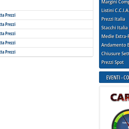
Margini Com
Listini C.C.I.A
tta Prezzi
Prezzi Italia
tta Prezzi
Stacchi Italia
tta Prezzi
Medie Extra-
tta Prezzi
Andamento E
tta Prezzi
Chiusure Set
Prezzi Spot
EVENTI - 