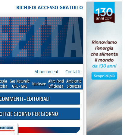
RICHIEDI ACCESSO GRATUITO
Abbonamenti
Contatti
ergia
Gas Naturale
Altre Fonti
Ambiente
Nucleare
ttrica
GPL - GNL
Efficienza
Sicurezza
COMMENTI - EDITORIALI
NOTIZIE GIORNO PER GIORNO