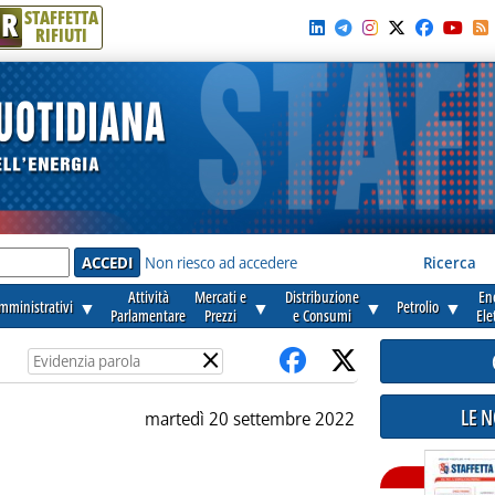
R
STAFFETTA
RIFIUTI
e'
Non riesco ad accedere
Ricerca
Attività
Mercati e
Distribuzione
En
amministrativi
▼
▼
▼
Petrolio
▼
Parlamentare
Prezzi
e Consumi
Ele
×
LE 
martedì 20 settembre 2022