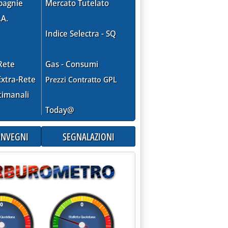
pagnie
Mercato Tutelato
.A.
Indice Selectra - SQ
Rete
Gas - Consumi
xtra-Rete
Prezzi Contratto GPL
timanali
Today@
CONVEGNI
SEGNALAZIONI