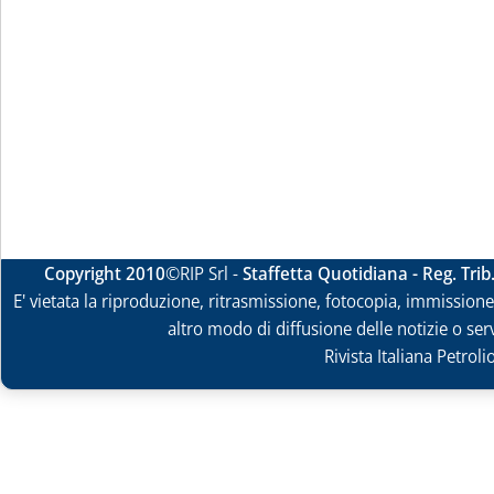
Copyright 2010
©RIP Srl -
Staffetta Quotidiana - Reg. Tri
E' vietata la riproduzione, ritrasmissione, fotocopia, immissione 
altro modo di diffusione delle notizie o ser
Rivista Italiana Petrol