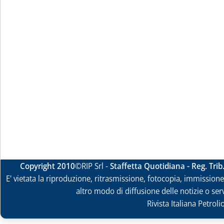
Copyright 2010
©RIP Srl -
Staffetta Quotidiana - Reg. Tri
E' vietata la riproduzione, ritrasmissione, fotocopia, immissione 
altro modo di diffusione delle notizie o ser
Rivista Italiana Petrol