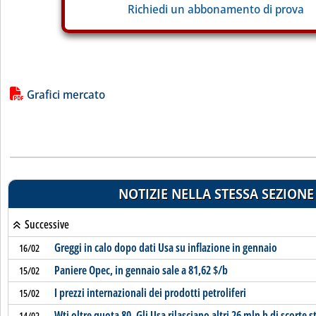
Richiedi un abbonamento di prova
Lista allegati PDF alla notizia
Grafici mercato
NOTIZIE NELLA STESSA SEZIONE
Successive
Greggi in calo dopo dati Usa su inflazione in gennaio
16/02
Paniere Opec, in gennaio sale a 81,62 $/b
15/02
I prezzi internazionali dei prodotti petroliferi
15/02
Wti oltre quota 80. Gli Usa rilasciano altri 26 mln b di scorte s
14/02