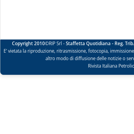
Copyright 2010
©RIP Srl -
Staffetta Quotidiana - Reg. Tri
E' vietata la riproduzione, ritrasmissione, fotocopia, immissione 
altro modo di diffusione delle notizie o ser
Rivista Italiana Petrol