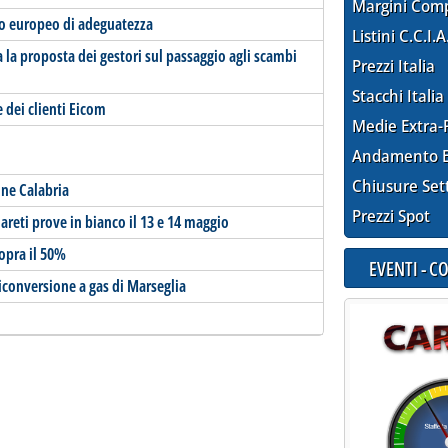
Margini Com
to europeo di adeguatezza
Listini C.C.I.A
a la proposta dei gestori sul passaggio agli scambi
Prezzi Italia
Stacchi Italia
e dei clienti Eicom
Medie Extra-
Andamento E
Chiusure Set
one Calabria
Prezzi Spot
Unareti prove in bianco il 13 e 14 maggio
sopra il 50%
EVENTI - 
iconversione a gas di Marseglia