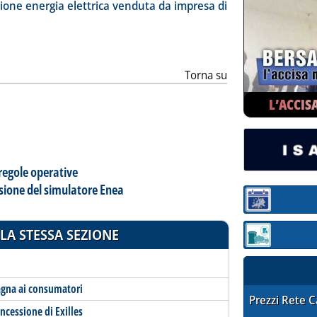
ia
one energia elettrica venduta da impresa di
Torna su
L’ACCIS
 regole operative
sione del simulatore Enea
Sezione:
LA STESSA SEZIONE
Sezione: quotaz
agna ai consumatori
STAFFETTA PRE
Prezzi Rete 
oncessione di Exilles