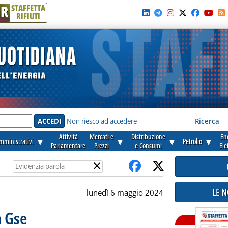
R
STAFFETTA
RIFIUTI
e'
Non riesco ad accedere
Ricerca
Attività
Mercati e
Distribuzione
En
amministrativi
▼
▼
▼
Petrolio
▼
Parlamentare
Prezzi
e Consumi
Ele
×
LE 
lunedì 6 maggio 2024
a Gse