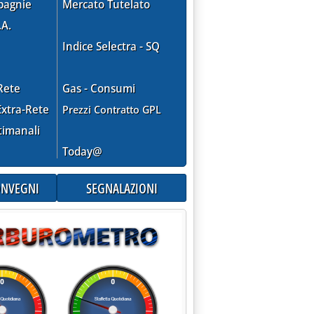
pagnie
Mercato Tutelato
.A.
Indice Selectra - SQ
Rete
Gas - Consumi
xtra-Rete
Prezzi Contratto GPL
timanali
Today@
CONVEGNI
SEGNALAZIONI