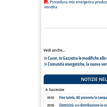
Lista allegati PDF alla notiz
Procedura mix energetico produzi
vendita
Vedi anche...
Lista notizie correlate
Cacer, in Gazzetta le modifiche alle
Comunità energetiche, la nuova ver
NOTIZIE NEL
Successive
Fine tutela, AU presenta la camp
09/05
Elettricità, a e-distribuzione la c
09/05