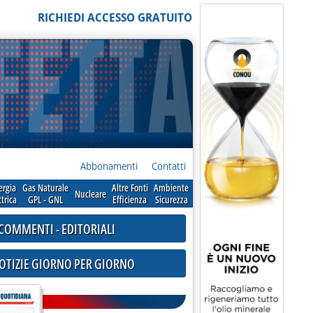
RICHIEDI ACCESSO GRATUITO
Abbonamenti
Contatti
ergia
Gas Naturale
Altre Fonti
Ambiente
Nucleare
ttrica
GPL - GNL
Efficienza
Sicurezza
COMMENTI - EDITORIALI
NOTIZIE GIORNO PER GIORNO