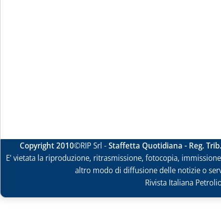
Copyright 2010
©RIP Srl -
Staffetta Quotidiana - Reg. Tri
E' vietata la riproduzione, ritrasmissione, fotocopia, immissione 
altro modo di diffusione delle notizie o ser
Rivista Italiana Petrol