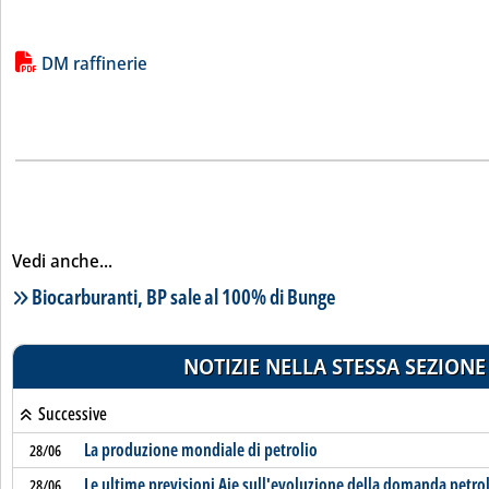
Lista allegati PDF alla notizia
DM raffinerie
Vedi anche...
Lista notizie correlate
Biocarburanti, BP sale al 100% di Bunge
NOTIZIE NELLA STESSA SEZIONE
Successive
La produzione mondiale di petrolio
28/06
Le ultime previsioni Aie sull'evoluzione della domanda petro
28/06