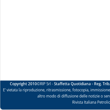
Copyright 2010
©RIP Srl -
Staffetta Quotidiana - Reg. Tri
E' vietata la riproduzione, ritrasmissione, fotocopia, immissione 
altro modo di diffusione delle notizie o ser
Rivista Italiana Petrol