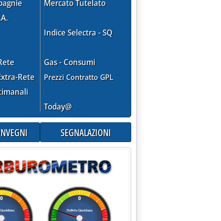
pagnie
Mercato Tutelato
.A.
Indice Selectra - SQ
Rete
Gas - Consumi
xtra-Rete
Prezzi Contratto GPL
timanali
Today@
CONVEGNI
SEGNALAZIONI