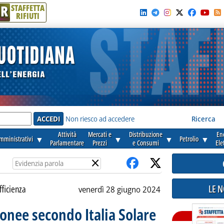
R
STAFFETTA
RIFIUTI
e'
Non riesco ad accedere
Ricerca
Attività
Mercati e
Distribuzione
En
amministrativi
▼
▼
▼
Petrolio
▼
Parlamentare
Prezzi
e Consumi
Ele
×
LE 
fficienza
venerdì 28 giugno 2024
donee secondo Italia Solare