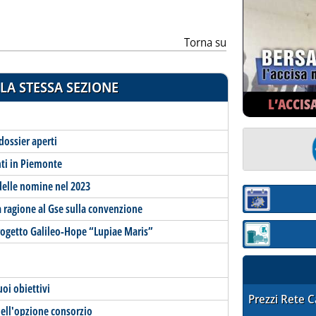
Torna su
LA STESSA SEZIONE
L’ACCIS
dossier aperti
nti in Piemonte
delle nomine nel 2023
Sezione:
dà ragione al Gse sulla convenzione
 progetto Galileo-Hope “Lupiae Maris”
Sezione: quotaz
uoi obiettivi
STAFFETTA PRE
Prezzi Rete 
dell'opzione consorzio