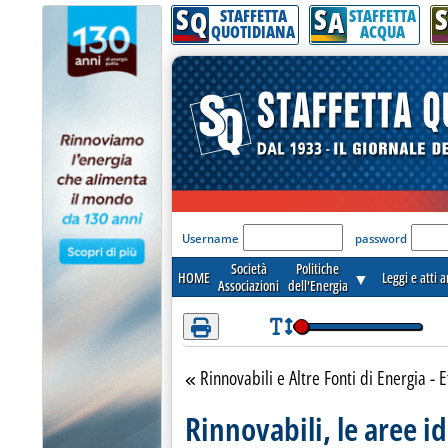
S
S
S
Attenzione! Esegui l'accesso per lèggere interamente la notizia.
Q
A
STAFFETTA
STAFFETTA
QUOTIDIANA
ACQUA
'Modulo Login per acceder
Username
password
Società
Politiche
HOME
▼
Leggi e atti 
Associazioni
dell'Energia
Rinnovabili e Altre Fonti di Energia - E
Torna alla sezione
Rinnovabili, le aree i