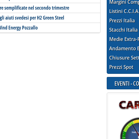
Margini Com
e semplificate nel secondo trimestre
Listini C.C.I.A
agli aiuti svedesi per H2 Green Steel
Prezzi Italia
 Wind Energy Pozzallo
Stacchi Italia
Medie Extra-
Andamento E
Chiusure Set
Prezzi Spot
EVENTI - 