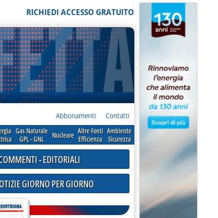
RICHIEDI ACCESSO GRATUITO
Abbonamenti
Contatti
ergia
Gas Naturale
Altre Fonti
Ambiente
Nucleare
ttrica
GPL - GNL
Efficienza
Sicurezza
COMMENTI - EDITORIALI
NOTIZIE GIORNO PER GIORNO