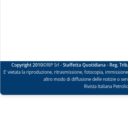
Copyright 2010
©RIP Srl -
Staffetta Quotidiana - Reg. Tri
E' vietata la riproduzione, ritrasmissione, fotocopia, immissione 
altro modo di diffusione delle notizie o ser
Rivista Italiana Petrol