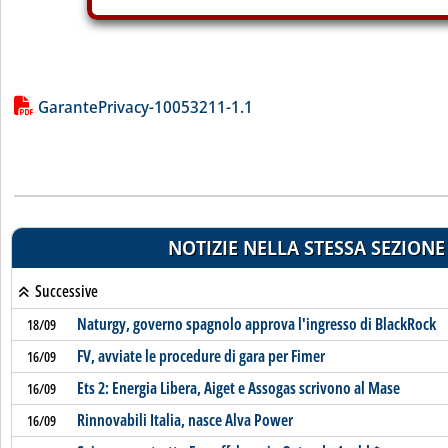
Lista allegati PDF alla notizia
GarantePrivacy-10053211-1.1
NOTIZIE NELLA STESSA SEZIONE
Successive
Naturgy, governo spagnolo approva l'ingresso di BlackRock
18/09
FV, avviate le procedure di gara per Fimer
16/09
Ets 2: Energia Libera, Aiget e Assogas scrivono al Mase
16/09
Rinnovabili Italia, nasce Alva Power
16/09