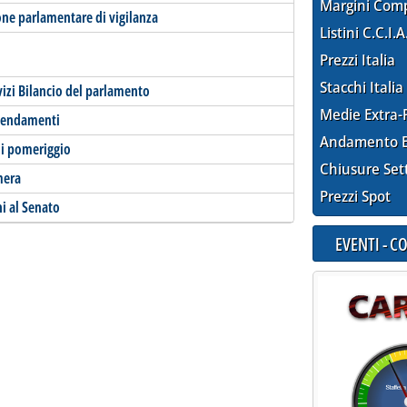
Margini Com
ne parlamentare di vigilanza
Listini C.C.I.A
Prezzi Italia
Stacchi Italia
rvizi Bilancio del parlamento
Medie Extra-
emendamenti
Andamento E
ni pomeriggio
Chiusure Set
mera
Prezzi Spot
i al Senato
EVENTI - 