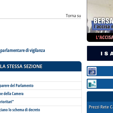
Torna su
L’ACCIS
 parlamentare di vigilanza
LA STESSA SEZIONE
Sezione:
 parere del Parlamento
Sezione: quotaz
ine della Camera
ioritari"
STAFFETTA PRE
Prezzi Rete 
cciano lo schema di decreto