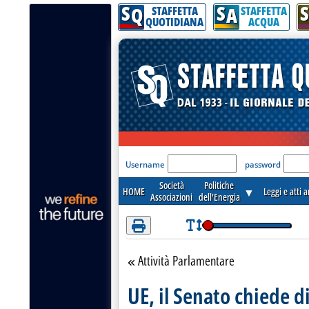
S
S
S
Attenzione! Esegui l'accesso per lèggere interamente la notizia.
Q
A
STAFFETTA
STAFFETTA
QUOTIDIANA
ACQUA
'Modulo Login per acceder
Username
password
Società
Politiche
HOME
▼
Leggi e atti 
Associazioni
dell'Energia
Attività Parlamentare
Torna alla sezione
UE, il Senato chiede d