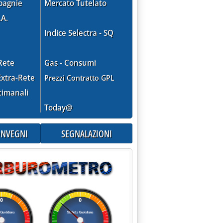
pagnie
Mercato Tutelato
.A.
Indice Selectra - SQ
Rete
Gas - Consumi
xtra-Rete
Prezzi Contratto GPL
timanali
Today@
CONVEGNI
SEGNALAZIONI