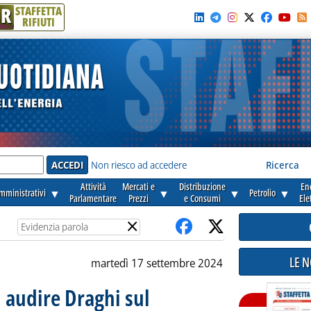
R
STAFFETTA
RIFIUTI
e'
Non riesco ad accedere
Ricerca
Attività
Mercati e
Distribuzione
En
amministrativi
▼
▼
▼
Petrolio
▼
Parlamentare
Prezzi
e Consumi
Ele
×
LE 
martedì 17 settembre 2024
i audire Draghi sul