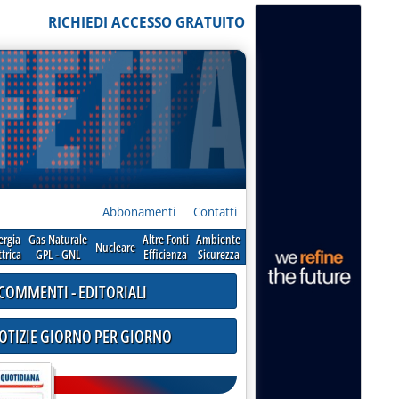
RICHIEDI ACCESSO GRATUITO
Abbonamenti
Contatti
ergia
Gas Naturale
Altre Fonti
Ambiente
Nucleare
ttrica
GPL - GNL
Efficienza
Sicurezza
COMMENTI - EDITORIALI
NOTIZIE GIORNO PER GIORNO