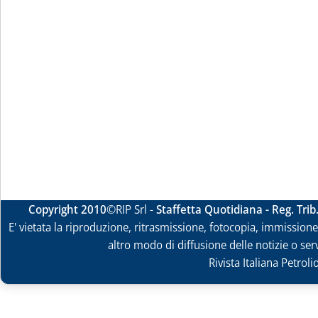
Copyright 2010
©RIP Srl -
Staffetta Quotidiana - Reg. Tri
E' vietata la riproduzione, ritrasmissione, fotocopia, immissione 
altro modo di diffusione delle notizie o ser
Rivista Italiana Petrol