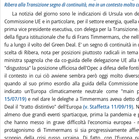
Ribera alla Transizione segno di continuità, ma in un contesto molto 
La notizia del giorno sono le indicazioni di Ursula von d
Commissione UE e in particolare, per il settore energia, quella
prima vice presidente esecutiva, con delega per la Transizione.
della figura istituzionale che fu di Frans Timmermans, che ne
fu a lungo il volto del Green Deal. E' un segno di continuità i
scelta di Ribera, nota per posizioni piuttosto radicali in tema
ministra spagnola che da co-guida delle delegazione UE alla
"disgustosa" la posizione ufficiosa dell'Opec a difesa delle font
il contesto in cui ciò avviene sembra però oggi molto divers
quando al suo primo esordio alla guida della Commissione
indicato un'Europa climaticamente neutrale come "main p
15/07/19)
e nel dare le deleghe a Timmermans aveva detto di
Deal il "tratto distintivo" dell'Europa
(v. Staffetta 11/09/19)
. 
almeno due grandi eventi spartiacque, prima la pandemia e po
che hanno messo in grave difficoltà l'economia europea - 
protagonismo di Timmermans si sia progressivamente affiev
scoppio della crisi russo ucraina. Di fatto, con l'Europa p