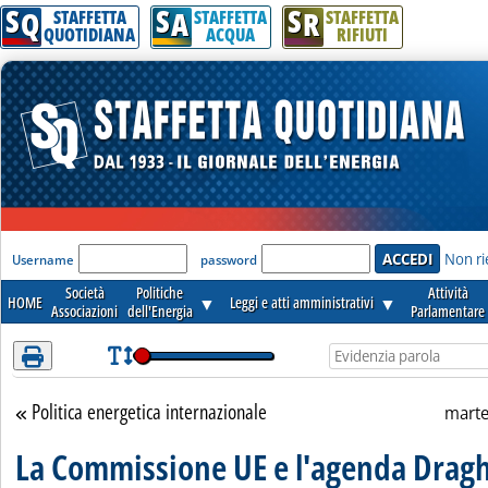
S
S
S
Q
A
R
STAFFETTA
STAFFETTA
STAFFETTA
QUOTIDIANA
ACQUA
RIFIUTI
'Modulo Login per accedere'
Non ri
Username
password
Società
Politiche
Attività
HOME
▼
Leggi e atti amministrativi
▼
Associazioni
dell'Energia
Parlamentare
Politica energetica internazionale
Torna alla sezione
marte
La Commissione UE e l'agenda Dragh